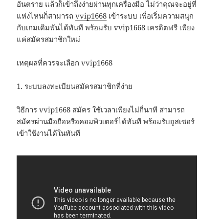
อันตราย แล้วก็เข้าถึงง่ายผ่านทุกเครื่องมือ ไม่ว่าคุณจะอยู่ที่
แห่งไหนก็สามารถ
vvip1668
เข้าระบบ เพื่อเริ่มความสนุก
กับเกมเดิมพันได้ทันที พร้อมรับ vvip1668 เครดิตฟรี เพียง
แค่สมัครสมาชิกใหม่
เหตุผลที่ควรจะเลือก vvip1668
1. ระบบลงทะเบียนสมัครสมาชิกที่ง่าย
วิธีการ vvip1668 สมัคร ใช้เวลาเพียงไม่กี่นาที สามารถ
สมัครผ่านมือถือหรือคอมพิวเตอร์ได้ทันที พร้อมรับยูสเซอร์
เข้าใช้งานได้ในทันที