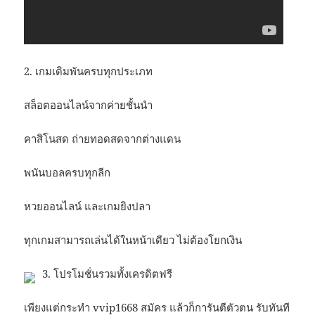
2. เกมเดิมพันครบทุกประเภท
สล็อตออนไลน์จากค่ายชั้นนำ
คาสิโนสด ถ่ายทอดสดจากต่างแดน
พนันบอลครบทุกลีก
หวยออนไลน์ และเกมยิงปลา
ทุกเกมสามารถเล่นได้ในหน้าเดียว ไม่ต้องโยกเงิน
3. โปรโมชั่นรวมทั้งเครดิตฟรี
เพียงแต่กระทำ vvip1668 สมัคร แล้วก็การันตีตัวตน รับทันที