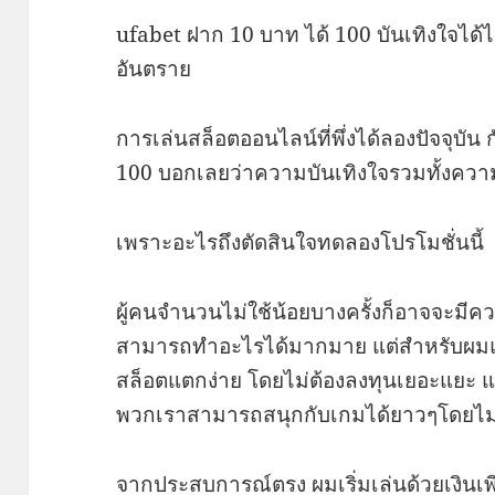
ufabet ฝาก 10 บาท ได้ 100 บันเทิงใจได้ไม
อันตราย
การเล่นสล็อตออนไลน์ที่พึ่งได้ลองปัจจุบัน
100 บอกเลยว่าความบันเทิงใจรวมทั้งคว
เพราะอะไรถึงตัดสินใจทดลองโปรโมชั่นนี้
ผู้คนจำนวนไม่ใช้น้อยบางครั้งก็อาจจะมีควา
สามารถทำอะไรได้มากมาย แต่สำหรับผมแล้ว 
สล็อตแตกง่าย โดยไม่ต้องลงทุนเยอะแยะ แ
พวกเราสามารถสนุกกับเกมได้ยาวๆโดยไม่ต้อ
จากประสบการณ์ตรง ผมเริ่มเล่นด้วยเงินเพ