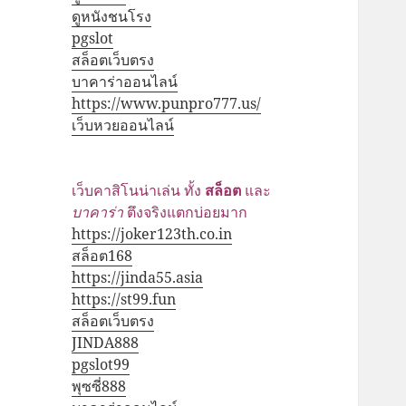
ดูหนังชนโรง
pgslot
สล็อตเว็บตรง
บาคาร่าออนไลน์
https://www.punpro777.us/
เว็บหวยออนไลน์
เว็บคาสิโนน่าเล่น ทั้ง
สล็อต
และ
บาคาร่า
ตึงจริงแตกบ่อยมาก
https://joker123th.co.in
สล็อต168
https://jinda55.asia
https://st99.fun
สล็อตเว็บตรง
JINDA888
pgslot99
พุซซี่888