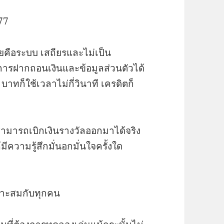
77
มายคือระบบ เสถียรและไม่เป็น
ลการฝากถอนเงินและข้อมูลส่วนตัวได้
าทก็ใช้เวลาไม่กี่วินาที เครดิตก็
สามารถเบิกเงินรางวัลออกมาได้จริง
ีความรู้สึกมั่นอกมั่นใจครั้งใด
มาะสมกับทุกคน