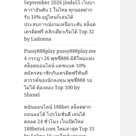
September 2026 jinda55 เว็บบา
คาร่าอันดับ 1 ในไทย ทุกยอดฝาก
รับ 10% อยู่ไหนก็เล่นได้
ประสบการณ์เกมเหนือระดับ สล็อต
เครดิตฟรี คลิกเดียวเริ่มได้ Top 32
by Ladonna
Pussy888play pussy888play.me
4 กรกฎา 26 พุซซี่888 มิติใหม่แห่ง
สล็อตออนไลน์ แคชแบค 10%
สมัครสมาชิกกับเครดิตฟรีทันที
สวรรค์ของนักลงทุน พุซซี่888 รอ
ไม่ได้ ต้องลอง Top 100 by
Shanel
พนันออนไลน์ 188bet สล็อตฝาก
ถอนออโต้ โปรโมชั่นดี เล่นได้
ตลอด 24 ชั่วโมง เว็บเปิดใหม่
188bets4.com ใหม่ล่าสุด Top 31