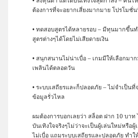
• ลงทุนต่ำ แต่ได้บันเทิงใจสุดกำลัง – คนไ
ต้องการที่จะอยากเสี่ยงมากมาย โปรโมชั่น
• ทดสอบสูตรได้หลายรอบ – มีทุนมากขึ้น
สูตรต่างๆได้โดยไม่เสียดายเงิน
• สนุกสนานไม่น่าเบื่อ – เกมมีให้เลือกมา
เพลินได้ตลอดวัน
• ระบบเสถียรและก็ปลอดภัย – ไม่จำเป็นที่จ
ข้อมูลรั่วไหล
ผมต้องการบอกเลยว่า สล็อต ฝาก 10 บาท ได้
บันเทิงใจจริงๆไม่ว่าจะเป็นผู้เล่นใหม่หรือผ
ไม่เบื่อ แถมระบบเสถียรและปลอดภัย ทำให้