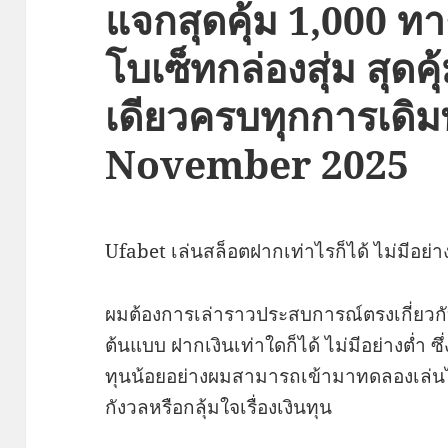
แจกสุดคุ้ม 1,000 ทา
โบเซ็ทกล่องสุ่ม สุดคุ
เดียวครบทุกการเดิม
November 2025
Ufabet เล่นสล็อตฝากเท่าไรก็ได้ ไม่มีอย่างต
ผมต้องการเล่าราวประสบการณ์ตรงเกี่ยวก
ต้นแบบ ฝากเงินเท่าใดก็ได้ ไม่มีอย่างต่ำ ซึ่ง
ทุนน้อยอย่างผมสามารถเข้ามาทดลองเล่นได
กังวลหรือกลุ้มใจเรื่องเงินทุน