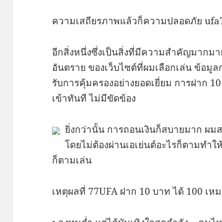
ความเสถียรภาพแล้วก็ความปลอดภัย ufa
อีกสิ่งหนึ่งซึ่งเป็นสิ่งที่มีความสำคัญมาก
อันตราย ของเว็บไซต์ที่ผมเลือกเล่น ข้อมู
รับการคุ้มครองอย่างยอดเยี่ยม การฝาก 10 บ
เข้าทันที ไม่มีขัดข้อง
ยิ่งกว่านั้น การถอนเงินก็สบายมาก ผม
โดยไม่ต้องผ่านเอเย่นต์อะไรก็ตามทำให้ม
ก็ตามเล่น
เหตุผลที่ 77UFA ฝาก 10 บาท ได้ 100 เห