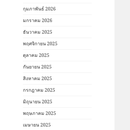
กุมภาพันธ์ 2026
มกราคม 2026
ธันวาคม 2025
พฤศจิกายน 2025
ตุลาคม 2025
กันยายน 2025
สิงหาคม 2025
กรกฎาคม 2025
มิถุนายน 2025
พฤษภาคม 2025
เมษายน 2025