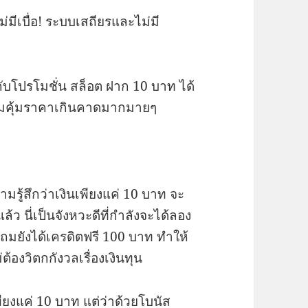
่มีเบื่อ! ระบบเสถียรและไม่มี
 กับโปรโมชั่น สล็อต ฝาก 10 บาท ได้
ามคุ้มราคาเกินคาดมากมายๆ
มรู้สึกว่าเงินเพียงแค่ 10 บาท จะ
นี่เป็นจังหวะดีที่กำลังจะได้ลอง
ถมยังได้เครดิตฟรี 100 บาท ทำให้
งวิตกกังวลเรื่องเงินทุน
ียงแค่ 10 บาท แต่ว่าด้วยโบนัส