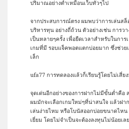
ปริมาณอย่างต่ำเหมือนเว็บทั่วๆไป
จากประสบการณ์ตรง ผมพบว่าการเล่นสล็อตด
บริหารทุน อย่างถี่ถ้วน ตัวอย่างเช่น การว
เป็นหลายๆครั้ง เพื่อยืดเวลาสำหรับในการ
เกมที่มี รอบแจ็คพอตแตกบ่อยมาก ซึ่งช่วยเพ
เล็ก
ufa77 การทดลองแล้วก็เรียนรู้โดยไม่เสี่
จุดเด่นอีกอย่างของการฝากไม่มีขั้นต่ำคื
ผมมักจะเลือกเกมใหม่ๆที่น่าสนใจ แล้วฝากเ
เล่นง่ายไหม หรือโบนัสออกบ่อยขนาดไหน ซึ่งถ
เยี่ยม โดยไม่จำเป็นจะต้องลงทุนไม่น้อยเลย