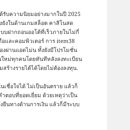
ได้รับความนิยมอย่างมากในปี 2025
้งยังในด้านเกมสล็อต คาสิโนสด
บฝากถอนออโต้ที่เร็วภายในไม่กี่
อถือและคอมพิวเตอร์ การ item38
งผ่านแอดไม่น ทั้งยังมีโปรโมชั่น
เล่นใหม่ทุกคนโดยทันทีหลังลงทะเบียน
มสร้างรายได้ได้โดยไม่ต้องลงทุน.
นเชื่อใจได้ ไม่เป็นอันตราย แล้วก็
ำตอบที่ยอดเยี่ยม ด้วยเหตุว่าเป็น
ั่งยืนทางด้านการเงิน แล้วก็มีระบบ