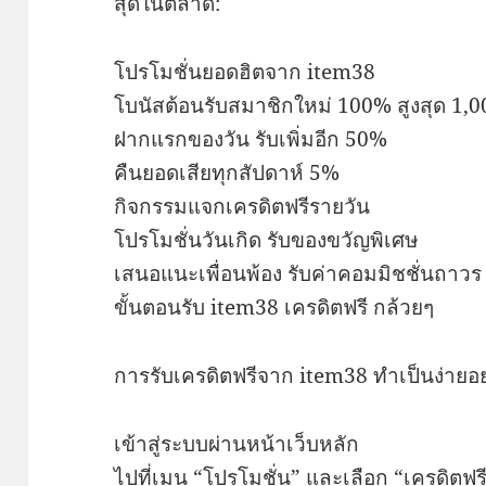
สุดในตลาด:
โปรโมชั่นยอดฮิตจาก item38
โบนัสต้อนรับสมาชิกใหม่ 100% สูงสุด 1,
ฝากแรกของวัน รับเพิ่มอีก 50%
คืนยอดเสียทุกสัปดาห์ 5%
กิจกรรมแจกเครดิตฟรีรายวัน
โปรโมชั่นวันเกิด รับของขวัญพิเศษ
เสนอแนะเพื่อนพ้อง รับค่าคอมมิชชั่นถาว
ขั้นตอนรับ item38 เครดิตฟรี กล้วยๆ
การรับเครดิตฟรีจาก item38 ทำเป็นง่ายอย่า
เข้าสู่ระบบผ่านหน้าเว็บหลัก
ไปที่เมนู “โปรโมชั่น” และเลือก “เครดิตฟ