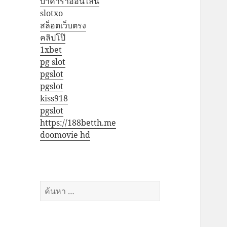
บาคาร่าออนไลน์
slotxo
สล็อตเว็บตรง
คลิปโป๊
1xbet
pg slot
pgslot
pgslot
kiss918
pgslot
https://188betth.me
doomovie hd
ค้นหา
สำหรับ: