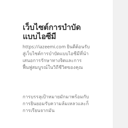
เว็บไซต์การบำบัด
แบบไอซีมี
https://iazeemi.com ยินดีต้อนรับ
สู่เว็บไซต์การบำบัดแบบไอซีมีที่นำ
เสนอการรักษาทางจิตและการ
ฟื้นฟูสมบูรณ์ในวิถีชีวิตของคุณ
การบรรลุเป้าหมายมักมาพร้อมกับ
การยินยอมรับความล้มเหลวและก็
การเรียนจากมัน