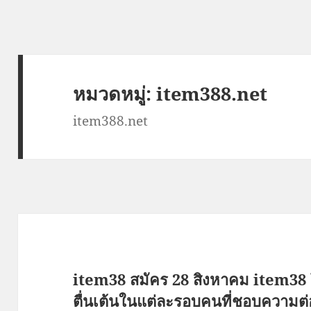
หมวดหมู่:
item388.net
item388.net
item38 สมัคร 28 สิงหาคม item38 
ตื่นเต้นในแต่ละรอบคนที่ชอบความต่