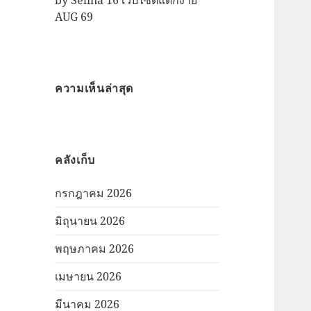
by Selina 16 เวปไซต์แตกง่าย
AUG 69
ความเห็นล่าสุด
คลังเก็บ
กรกฎาคม 2026
มิถุนายน 2026
พฤษภาคม 2026
เมษายน 2026
มีนาคม 2026