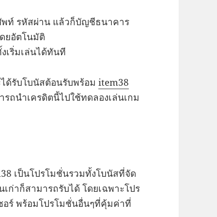
ศัพท์ รหัสผ่าน แล้วก็บัญชีธนาคาร
ดยอัตโนมัติ
เริ่มเล่นได้ทันที
ได้รับโบนัสต้อนรับพร้อม
item38
มารถนำเครดิตนี้ไปใช้ทดลองเล่นเกม
m38 เป็นโปรโมชั่นรวมทั้งโบนัสที่จัด
ู้เล่นเก่าก็สามารถรับได้ โดยเฉพาะโปร
ร์ พร้อมโปรโมชั่นอื่นๆที่คุ้มค่าที่