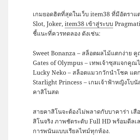
เกมยอดฮิตที่สุดในเว็บ item38 ที่มีอัตราแ
Slot, Joker,
item38 เข้าสู่ระบบ
Pragmatic
ชี้แนะที่ควรทดลอง ดังเช่น:
Sweet Bonanza – สล็อตผลไม้แตกง่าย คู
Gates of Olympus – เทพเจ้าซุสแจกคูณไม่
Lucky Neko – สล็อตแมวกวักนำโชค แตก
Starlight Princess – เกมเจ้าฟ้าหญิงโบนัสส
คาสิโนสด
สายคาสิโนจะต้องไม่พลาดกับบาคาร่า เสื
สิโนจริง ภาพชัดระดับ Full HD พร้อมดีลเล
การพนันแบบเรียลไทม์ทุกห้อง.