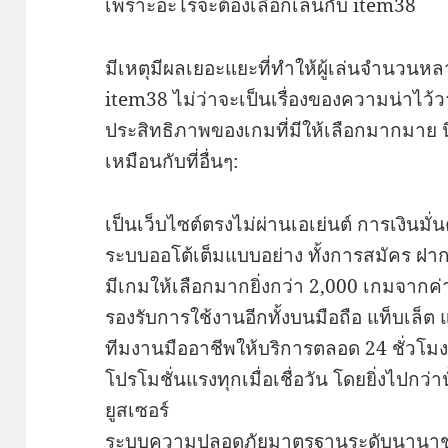
เพราะอะไรจะต้องเลือกเล่นกับ item38
มีเหตุมีผลเยอะแยะที่ทำให้ผู้เล่นจำนวนหลา
item38 ไม่ว่าจะเป็นเรื่องของความน่าไว้
ประสิทธิภาพของเกมที่มีให้เลือกมากมาย นี่
เหมือนกับที่อื่นๆ:
เป็นเว็บไซต์ตรงไม่ผ่านเอเย่นต์ การเงินมั
ระบบออโต้เต็มแบบอย่าง ทั้งการสมัคร ฝาก
มีเกมให้เลือกมากยิ่งกว่า 2,000 เกมจากค่า
รองรับการใช้งานอีกทั้งบนมือถือ แท็บเล็ต
ทีมงานมืออาชีพให้บริการตลอด 24 ชั่วโม
โปรโมชั่นแรงทุกเมื่อเชื่อวัน โดยยิ่งไปกว่
ยูสเซอร์
ระบบความปลอดภัยมาตรฐานระดับนานาช