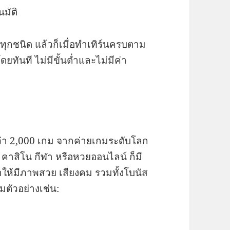
นมัติ
ทุกชนิด แล้วก็เมื่อทำเทิร์นครบตาม
ดยทันที ไม่มีขั้นต่ำและไม่มีค่า
กว่า 2,000 เกม จากค่ายเกมระดับโลก
ต คาสิโน กีฬา หรือหวยออนไลน์ ก็มี
าให้มีภาพสวย เสียงคม รวมทั้งโบนัส
มตัวอย่างเช่น: