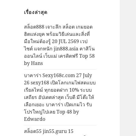
เรื่องล่าสุด
สล็อต888 เจาะลึก สล็อต เกมยอด
ฮิตแห่งยุค พร้อมวิธีเล่นและสิ่งที่
มือใหม่ต้องรู้ 20 JUL 2569 เวป
ไซต์ แจกหนัก jin888.asia คาสิโน
ออนไลน์ เว็บแม่ เครดิตฟรี Top 58
by Hans
บาคาร่า Sexy168c.com 27 July
26 sexy168 เปิดโลกเกมไพ่สดแบบ
เรียลไทม์ ทุกยอดฝาก 10% ระบบ
เสถียร อัปเดตล่าสุด เว็บดี มีโต๊ะให้
เลือกเยอะ บาคาร่า เปิดเกมไว รับ
โปรใหญ่ไปเลย Top 48 by
Edwardo
สล็อต55 jin55.guru 15